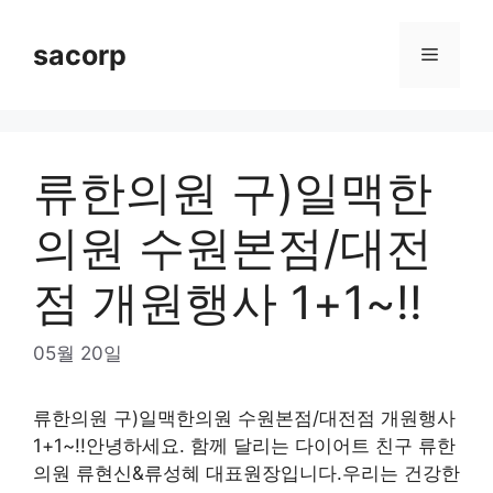
Skip
to
sacorp
Menu
content
류한의원 구)일맥한
의원 수원본점/대전
점 개원행사 1+1~!!
05월 20일
류한의원 구)일맥한의원 수원본점/대전점 개원행사
1+1~!!안녕하세요. 함께 달리는 다이어트 친구 류한
의원 류현신&류성혜 대표원장입니다.우리는 건강한