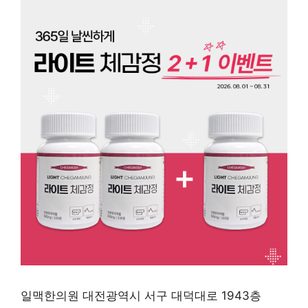
일맥한의원 대전광역시 서구 대덕대로 1943층