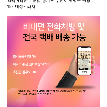
일맥한의원 수원점 경기도 수원시 팔달구 권광로
187 대성프라자