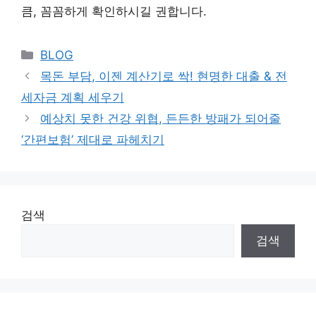
큼, 꼼꼼하게 확인하시길 권합니다.
Categories
BLOG
목돈 부담, 이젠 계산기로 싹! 현명한 대출 & 전
세자금 계획 세우기
예상치 못한 건강 위협, 든든한 방패가 되어줄
‘간편보험’ 제대로 파헤치기
검색
검색