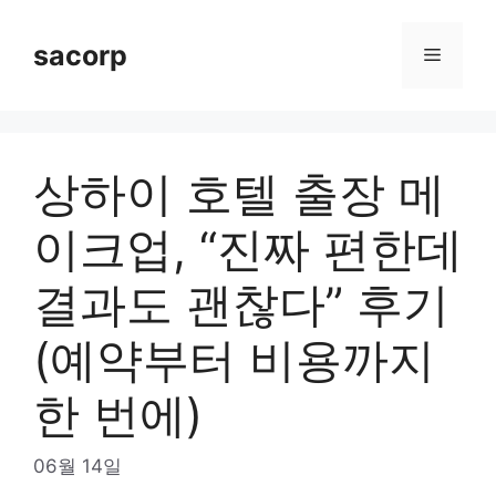
Skip
to
sacorp
Menu
content
상하이 호텔 출장 메
이크업, “진짜 편한데
결과도 괜찮다” 후기
(예약부터 비용까지
한 번에)
06월 14일