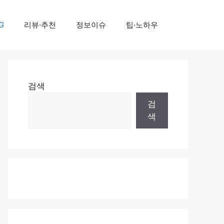
G
리뷰·추천
정보이슈
팁·노하우
검색
검
색