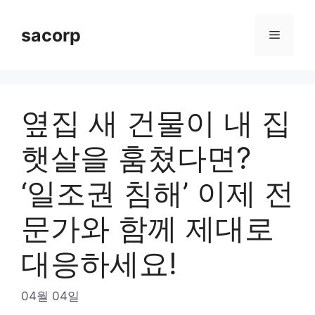
Skip
to
sacorp
Menu
content
옆집 새 건물이 내 집
햇살을 훔쳤다면?
‘일조권 침해’ 이제 전
문가와 함께 제대로
대응하세요!
04월 04일