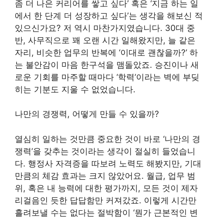
좀 더 나은 커리어를 쌓고 싶다’ 혹은 ‘지금 하는 일
에서 한 단계 더 성장하고 싶다’는 생각을 해보신 적
있으신가요? 저 역시 마찬가지였습니다. 30대 중
반, 사무직으로 꽤 오랜 시간 일해왔지만, 늘 같은
자리, 비슷한 업무의 반복에 ‘이대로 괜찮을까?’ 하
는 불안감이 마음 한구석을 맴돌았죠. 승진이나 새
로운 기회를 마주할 때마다 ‘학력’이라는 벽에 부딪
히는 기분도 지울 수 없었습니다.
나만의 경쟁력, 어떻게 만들 수 있을까?
열심히 일하는 것만큼 중요한 것이 바로 ‘나만의 경
쟁력’을 갖추는 것이라는 생각이 절실히 들었습니
다. 행정사 자격증을 따보려 노력도 해봤지만, 기대
만큼의 체감 효과는 크지 않았어요. 월급, 업무 범
위, 혹은 내 능력에 대한 평가까지, 모든 것이 제자
리걸음인 듯한 답답함만 커져갔죠. 이렇게 시간만
흘려보낼 수는 없다는 절박함이 ‘뭔가 근본적인 변