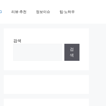
G
리뷰·추천
정보이슈
팁·노하우
검색
검
색