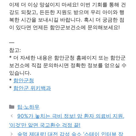
이제 더 이상 망설이지 마세요! 이번 기회를 통해 건
강도 되찾고, 든든한 지원도 받으며 우리 아이와 행
복한 시간을 보내시길 바랍니다. 혹시 더 궁금한 점
이 있다면 언제든 함안군보건소에 문의해보세요!
—
참고:
* 더 자세한 내용은 함안군청 홈페이지 또는 함안군
보건소에 직접 문의하시면 정확한 정보를 얻으실 수
있습니다.
*
함안군청
*
함안군 위키백과
Categories
팁·노하우
90%가 놓치는 극비 정보! 암 환자 의료비 지원,
‘이것’만 알면 국고환수 걱정 끝!
숲멍 제대로! 대전 감성 숙소 ‘스테이 인터뷰 장