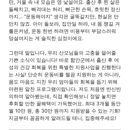
만, 거울 속 내 모습은 영 낯설어요. 출산 후 찐 살은
둘째치고, 삐걱대는 허리, 뻐근한 손목, 흐릿한 정신
까지… “운동해야지” 생각은 굴뚝같지만, 현실은 만
만치 않죠. 아이 돌보랴, 집안일 하랴, 내 몸 챙길 겨
를은커녕, 운동 한번 하려면 비용부터 부담스러워
망설여지는 게 솔직한 심정이에요.
그런데 말입니다, 우리 산모님들의 고충을 덜어줄
기쁜 소식이 있습니다! 바로 함안군에서 출산 후 여
성의 건강 회복을 위한 특별한 지원사업을 진행한다
는 사실! 단순히 운동비를 찔끔 지원하는 게 아니라,
몸도 마음도 지친 우리 엄마들의 회복을 돕기 위해
마련된 알찬 프로그램이랍니다. 저도 처음엔 반신반
의하며 알아봤는데, 직접 확인해보니 정말 놓치면
후회할 만한 꿀혜택이 가득했어요. 최대 3개월 동안
월 10만 원, 총 30만 원까지 지원받을 수 있는 기회!
지금부터 꼼꼼하게 알려드릴 테니, 집중해주세요!