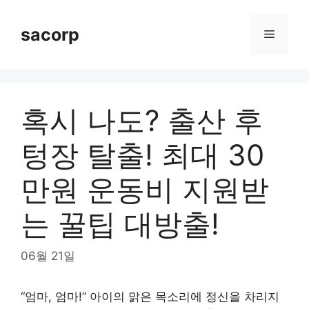
Skip
to
sacorp
Menu
content
혹시 나도? 출산 후
텅장 탈출! 최대 30
만원 운동비 지원받
는 꿀팁 대방출!
06월 21일
“엄마, 엄마!” 아이의 맑은 목소리에 정신을 차리지