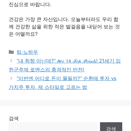
진심으로 바랍니다.
건강은 가장 큰 자산입니다. 오늘부터라도 우리 함
께 건강한 삶을 위한 작은 발걸음을 내딛어 보는 것
은 어떨까요?
Categories
팁·노하우
“내 취향 아닌데?” 𝓉𝒘𝑜 𝟣𝟦 𝒯𝑜𝓅 𝒫𝑜𝒾𝓃𝓉𝓈! 21세기 입
헌군주제 로맨스의 충격적인 반전!
“이번엔 어디로 돈이 몰릴까?” 순환매 투자 vs
가치주 투자, 제 스타일로 고르는 법
검색
검색