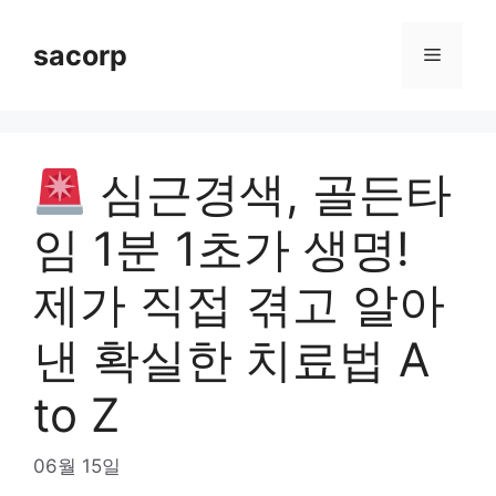
Skip
to
sacorp
Menu
content
심근경색, 골든타
임 1분 1초가 생명!
제가 직접 겪고 알아
낸 확실한 치료법 A
to Z
06월 15일