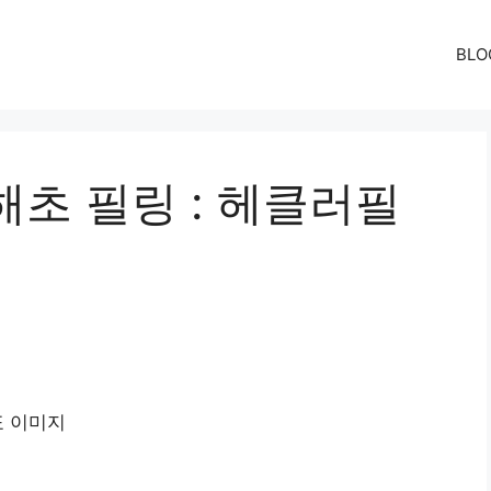
BLO
초 필링 : 헤클러필