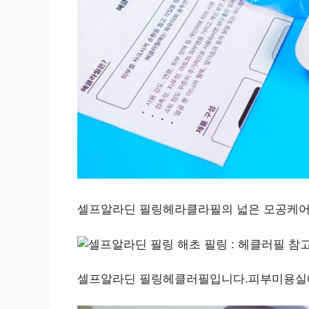
셀프알라딘 필링헤라클라필의 넓은 모공케
셀프알라딘 필링헤클러필입니다.피부미용실에 