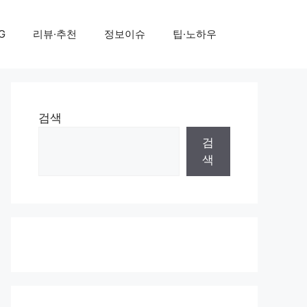
G
리뷰·추천
정보이슈
팁·노하우
검색
검
색