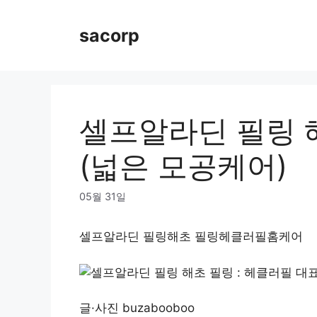
Skip
to
sacorp
content
셀프알라딘 필링 해
(넓은 모공케어)
05월 31일
셀프알라딘 필링해초 필링헤클러필홈케어
글·사진 buzabooboo