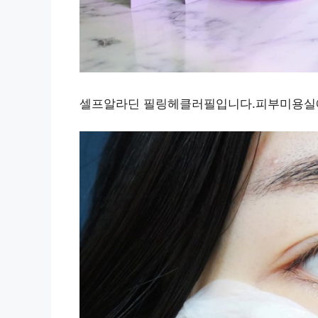
셀프알라딘 필링헤클러필입니다.피부미용실에 