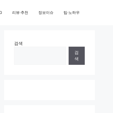
G
리뷰·추천
정보이슈
팁·노하우
검색
검
색