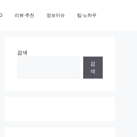
G
리뷰·추천
정보이슈
팁·노하우
검색
검
색